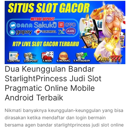
Dua Keunggulan Bandar
StarlightPrincess Judi Slot
Pragmatic Online Mobile
Android Terbaik
Nikmati banyaknya keunggulan-keunggulan yang bisa
dirasakan ketika mendaftar dan login bermain
bersama agen bandar starlightprincess judi slot online