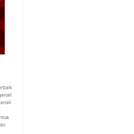
erbaik
genali
enali
ntuk
idn