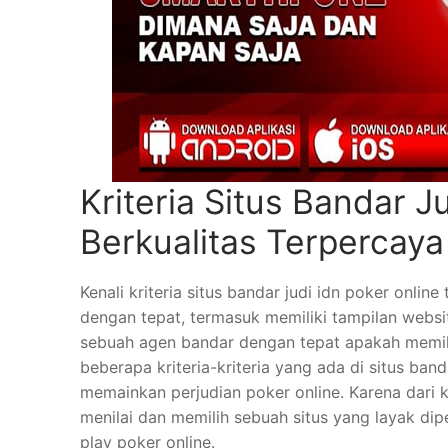
Kriteria Situs Bandar J
Berkualitas Terpercaya
Kenali kriteria situs bandar judi idn poker onlin
dengan tepat, termasuk memiliki tampilan websit
sebuah agen bandar dengan tepat apakah memiliki
beberapa kriteria-kriteria yang ada di situs ban
memainkan perjudian poker online. Karena dari 
menilai dan memilih sebuah situs yang layak dipe
play poker online.