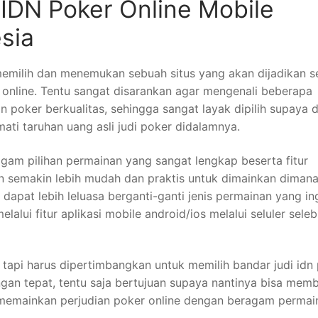
i IDN Poker Online Mobile
sia
memilih dan menemukan sebuah situs yang akan dijadikan s
 online. Tentu sangat disarankan agar mengenali beberapa
idn poker berkualitas, sehingga sangat layak dipilih supaya 
ti taruhan uang asli judi poker didalamnya.
gam pilihan permainan yang sangat lengkap beserta fitur
an semakin lebih mudah dan praktis untuk dimainkan diman
apat lebih leluasa berganti-ganti jenis permainan yang in
alui fitur aplikasi mobile android/ios melalui seluler seleb
, tapi harus dipertimbangkan untuk memilih bandar judi idn
ngan tepat, tentu saja bertujuan supaya nantinya bisa mem
 memainkan perjudian poker online dengan beragam permai