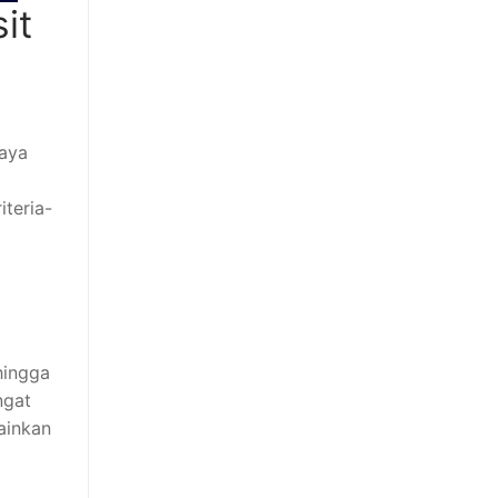
it
caya
teria-
hingga
ngat
ainkan